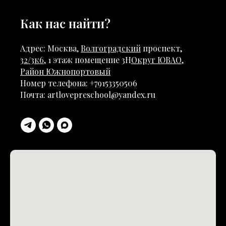
Как нас найти?
Адрес: Москва,
Волгоградский
проспект,
32/3к6
, 1 этаж помещение 3Н
Округ ЮВАО
,
Район Южнопортовый
Номер телефона: +79153350506
Почта: artlovepreschool@yandex.ru