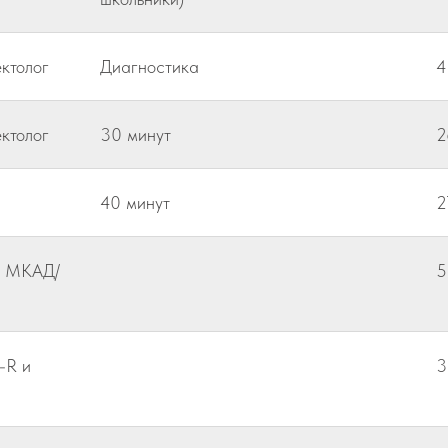
ктолог
Диагностика
4
ктолог
30 минут
2
40 минут
2
х МКАД/
5
-R и
3