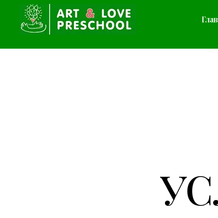
Гла
УС