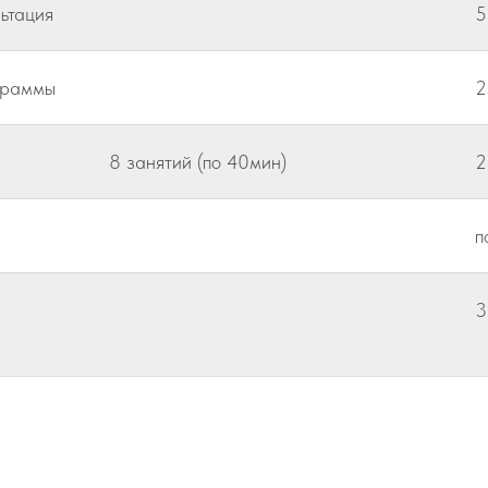
ьтация
5
граммы
2
8 занятий (по 40мин)
2
п
3