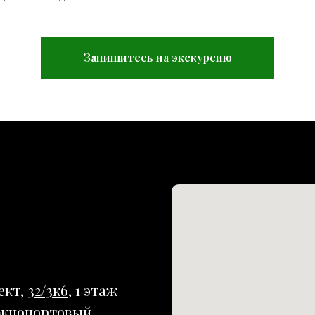
Запишитесь на экскурсию
ект,
32/3к6
, 1 этаж
жнопортовый