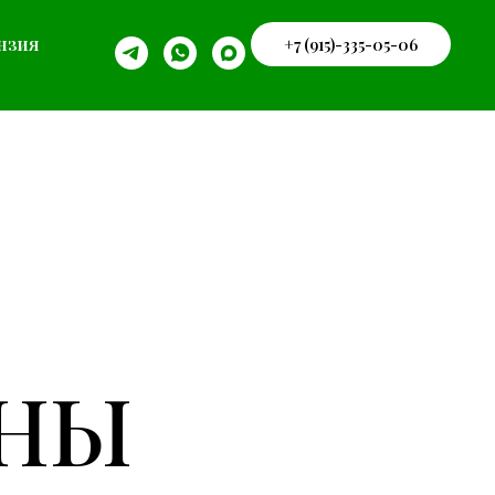
нзия
+7 (915)-335-05-06
ЕНЫ